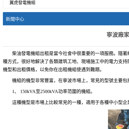
翼虎發電機組
新聞中心
寧波廠
柴油發電機組出租是當今社會中很重要的一項服務。隨著經
種方式，很好地解決了各類建筑工地、現場施工中的電力支持
機型和出粗價格，以免你在出租機組使遇到難題。
機組的機型非常豐富，在寧波市場上，常見的型號主要包
1、 150kVA至2500kVA功率范圍的機組。
這種機型是市場上比較常見的一種，適用于各種中小型企業、工