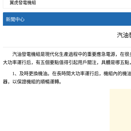
翼虎發電機組
新聞中心
汽油
汽油發電機組是現代化生產過程中的重要應急電源，在很多
大功率運行后，有五個要點值得引起用戶關注，具體是哪五點
1、及時更換機油。在長時間大功率運行后，機組內的機油
器，以保證機組的順暢運轉。