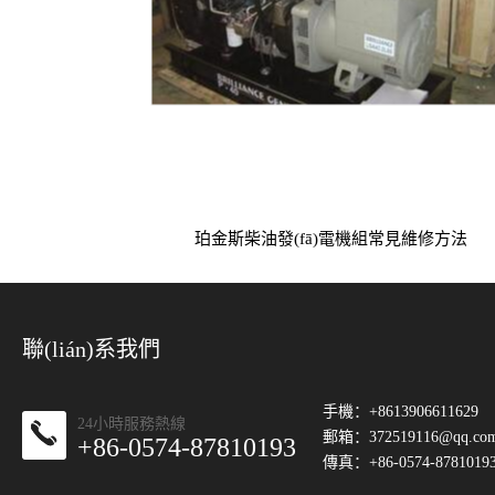
珀金斯柴油發(fā)電機組常見維修方法
聯(lián)系我們
手機：+8613906611629
24小時服務熱線
郵箱：
372519116@qq.co
+86-0574-87810193
傳真：+86-0574-8781019