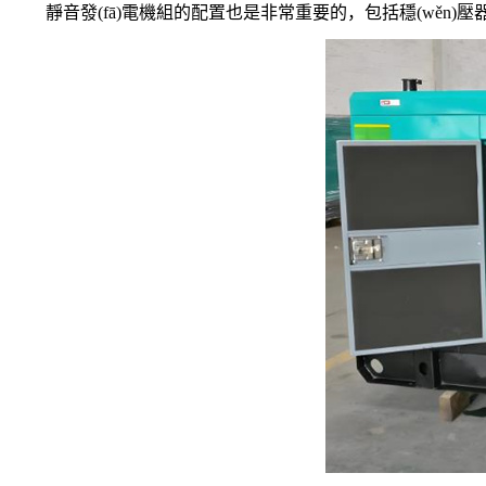
靜音發(fā)電機組的配置也是非常重要的，包括穩(wěn)壓