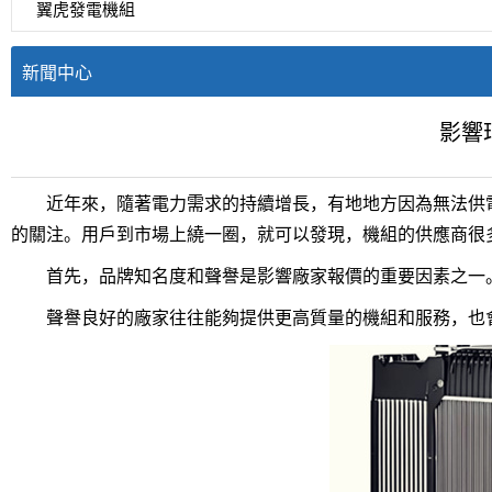
翼虎發電機組
新聞中心
影響
近年來，隨著電力需求的持續增長，有地地方因為無法供電
的關注。用戶到市場上繞一圈，就可以發現，機組的供應商很
首先，品牌知名度和聲譽是影響廠家報價的重要因素之一。
聲譽良好的廠家往往能夠提供更高質量的機組和服務，也會